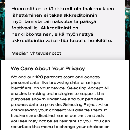
Huomioithan, että akkreditointihakemuksen
lähettäminen ei takaa akkreditoinnin
myöntämistä tai maksutonta pääsyä
festivaalille. Akkreditointi on
henkilökohtainen, eikä myönnettyä
akkreditointia voi siirtää toiselle henkilölle.
Median yhteydenotot:
Jenna-Juulia Rekiö, Markkinointipäällikkö
We Care About Your Privacy
We and our
128
partners store and access
jenna@blockfest.fi
personal data, like browsing data or unique
identifiers, on your device. Selecting Accept All
Artistien haastattelujen osalta pyydämme
enables tracking technologies to support the
ottamaan yhteyttä suoraan artistien
purposes shown under we and our partners
edustajiin.
process data to provide. Selecting Reject All or
withdrawing your consent will disable them. If
trackers are disabled, some content and ads
you see may not be as relevant to you. You can
resurface this menu to change your choices or