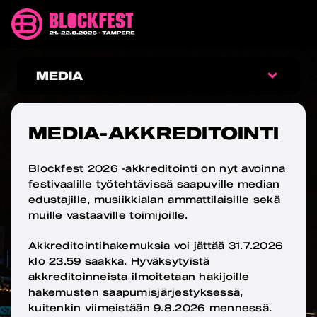
Siirry
Blockfest
sisältöön
21.-22.8.2026
Tampere
MEDIA-
MEDIA
AKKREDITOINTI
MEDIA
MEDIA-AKKREDITOINTI
LOGOT
Blockfest 2026 -akkreditointi on nyt avoinna
festivaalille työtehtävissä saapuville median
MEDIA-AKKREDITOINTI
edustajille, musiikkialan ammattilaisille sekä
muille vastaaville toimijoille.
FESTIVAALIN PRESSI- JA
JULKAISUKUVAT
Akkreditointihakemuksia voi jättää 31.7.2026
klo 23.59 saakka. Hyväksytyistä
akkreditoinneista ilmoitetaan hakijoille
hakemusten saapumisjärjestyksessä,
kuitenkin viimeistään 9.8.2026 mennessä.